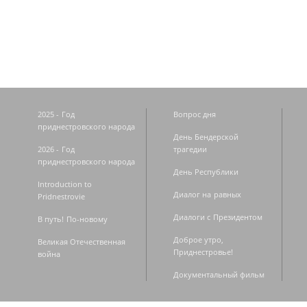
Страницы
2025 - Год
Вопрос дня
приднестровского народа
День Бендерской
2026 - Год
трагедии
приднестровского народа
День Республики
Introduction to
Диалог на равных
Pridnestrovie
Диалоги с Президентом
В путь! По-новому
Доброе утро,
Великая Отечественная
Приднестровье!
война
Документальный фильм