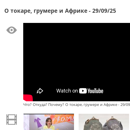
О токаре, грумере и Африке - 29/09/25
Что? Откуда? Почему? О токаре, грумере и Африке - 29/09