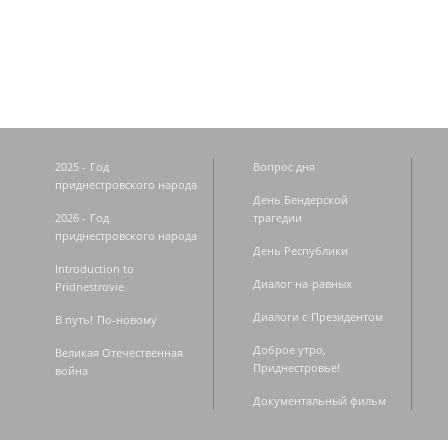
Страницы
2025 - Год
Вопрос дня
приднестровского народа
День Бендерской
2026 - Год
трагедии
приднестровского народа
День Республики
Introduction to
Диалог на равных
Pridnestrovie
Диалоги с Президентом
В путь! По-новому
Доброе утро,
Великая Отечественная
Приднестровье!
война
Документальный фильм