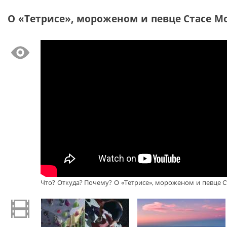
О «Тетрисе», мороженом и певце Стасе Мор
Что? Откуда? Почему? О «Тетрисе», мороженом и певце Ст