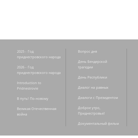
Страницы
2025 - Год
Вопрос дня
приднестровского народа
День Бендерской
2026 - Год
трагедии
приднестровского народа
День Республики
Introduction to
Диалог на равных
Pridnestrovie
Диалоги с Президентом
В путь! По-новому
Доброе утро,
Великая Отечественная
Приднестровье!
война
Документальный фильм