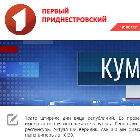
НОВОСТИ
Тоате штириле дин вяца републичий. Вэ през
импортанте ши интересанте ноутэць. Репортаже
рэспунсурь. Актуал ши веридик. Азь ши ын фиека
пынэ винерь ла 16:30.