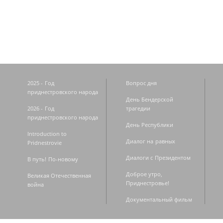
Страницы
2025 - Год
Вопрос дня
приднестровского народа
День Бендерской
2026 - Год
трагедии
приднестровского народа
День Республики
Introduction to
Диалог на равных
Pridnestrovie
Диалоги с Президентом
В путь! По-новому
Доброе утро,
Великая Отечественная
Приднестровье!
война
Документальный фильм