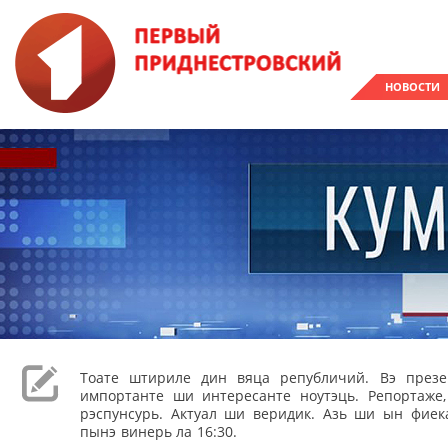
НОВОСТИ
Тоате штириле дин вяца републичий. Вэ през
импортанте ши интересанте ноутэць. Репортаже
рэспунсурь. Актуал ши веридик. Азь ши ын фиека
пынэ винерь ла 16:30.