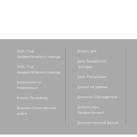
Страницы
2025 - Год
Вопрос дня
приднестровского народа
День Бендерской
2026 - Год
трагедии
приднестровского народа
День Республики
Introduction to
Диалог на равных
Pridnestrovie
Диалоги с Президентом
В путь! По-новому
Доброе утро,
Великая Отечественная
Приднестровье!
война
Документальный фильм