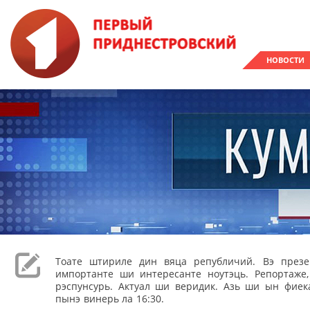
НОВОСТИ
Тоате штириле дин вяца републичий. Вэ през
импортанте ши интересанте ноутэць. Репортаже
рэспунсурь. Актуал ши веридик. Азь ши ын фиека
пынэ винерь ла 16:30.