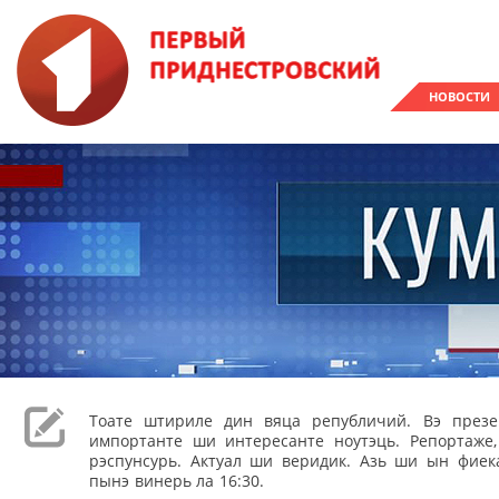
НОВОСТИ
Тоате штириле дин вяца републичий. Вэ през
импортанте ши интересанте ноутэць. Репортаже
рэспунсурь. Актуал ши веридик. Азь ши ын фиека
пынэ винерь ла 16:30.