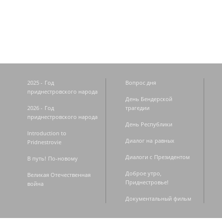
Страницы
2025 - Год
Вопрос дня
приднестровского народа
День Бендерской
2026 - Год
трагедии
приднестровского народа
День Республики
Introduction to
Диалог на равных
Pridnestrovie
Диалоги с Президентом
В путь! По-новому
Доброе утро,
Великая Отечественная
Приднестровье!
война
Документальный фильм