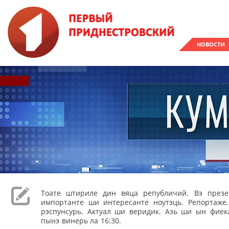
НОВОСТИ
Тоате штириле дин вяца републичий. Вэ през
импортанте ши интересанте ноутэць. Репортаже
рэспунсурь. Актуал ши веридик. Азь ши ын фиека
пынэ винерь ла 16:30.