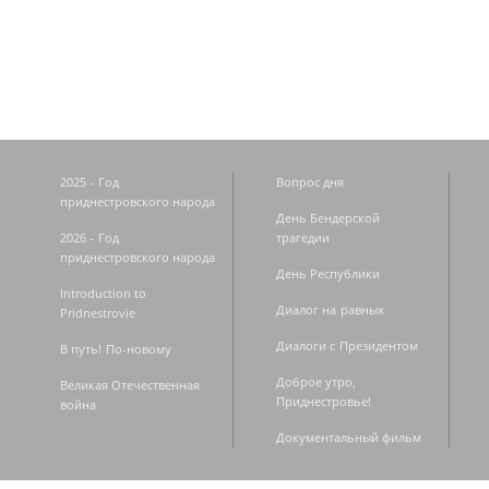
Страницы
2025 - Год
Вопрос дня
приднестровского народа
День Бендерской
2026 - Год
трагедии
приднестровского народа
День Республики
Introduction to
Диалог на равных
Pridnestrovie
Диалоги с Президентом
В путь! По-новому
Доброе утро,
Великая Отечественная
Приднестровье!
война
Документальный фильм