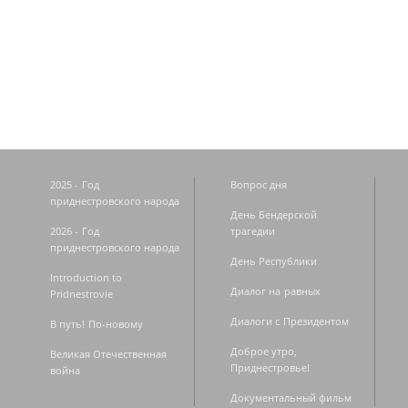
Страницы
2025 - Год
Вопрос дня
приднестровского народа
День Бендерской
2026 - Год
трагедии
приднестровского народа
День Республики
Introduction to
Диалог на равных
Pridnestrovie
Диалоги с Президентом
В путь! По-новому
Доброе утро,
Великая Отечественная
Приднестровье!
война
Документальный фильм