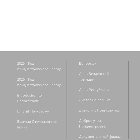
Страницы
2025 - Год
Вопрос дня
приднестровского народа
День Бендерской
2026 - Год
трагедии
приднестровского народа
День Республики
Introduction to
Диалог на равных
Pridnestrovie
Диалоги с Президентом
В путь! По-новому
Доброе утро,
Великая Отечественная
Приднестровье!
война
Документальный фильм