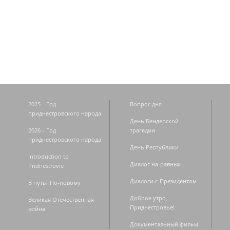
Страницы
2025 - Год
Вопрос дня
приднестровского народа
День Бендерской
2026 - Год
трагедии
приднестровского народа
День Республики
Introduction to
Диалог на равных
Pridnestrovie
Диалоги с Президентом
В путь! По-новому
Доброе утро,
Великая Отечественная
Приднестровье!
война
Документальный фильм