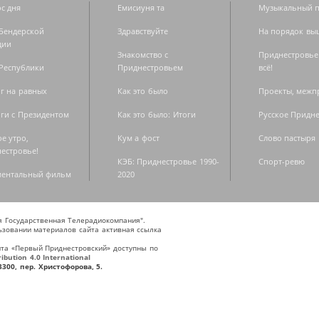
с дня
Емисиуня та
Музыкальный п
Бендерской
Здравствуйте
На порядок вы
дии
Знакомство с
Приднестровье
Республики
Приднестровьем
всё!
г на равных
Как это было
Проекты, меж
ги с Президентом
Как это было: Итоги
Русское Придн
е утро,
Кум а фост
Слово пастыря
естровье!
КЭБ: Приднестровье 1990-
Спорт-ревю
ментальный фильм
2020
ая Государственная Телерадиокомпания".
зовании материалов сайта активная ссылка
та «Первый Приднестровский» доступны по
bution 4.0 International
300, пер. Христофорова, 5.