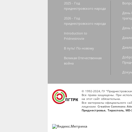
2025 - Год
Вопро
приднестровского народа
День 
2026 - Год
траге
приднестровского народа
День 
Introduction to
Диало
Pridnestrovie
Диало
В путь! По-новому
Добро
Великая Отечественная
Придн
война
Доку
© 1992-2024, ГУ "Приднестровск
Все права защищены. При исполь
на этот сайт обязательна.
Все материалы официального сай
лицензии:
Creative Commons Attri
Приднестровье, Тирасполь, MD-3