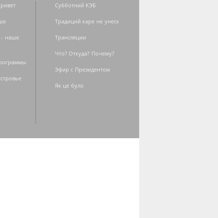
ривет
Субботний КЭБ
ше
Традиций каре не унеск
 - наше
Трансляции
Что? Откуда? Почему?
программы
Эфир с Президентом
естровье
Як це було