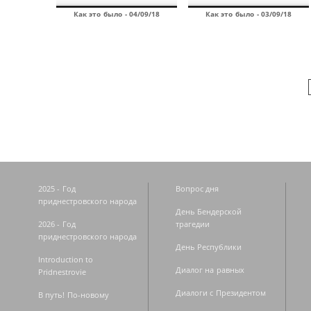
Как это было - 04/09/18
Как это было - 03/09/18
Страницы
2025 - Год
Вопрос дня
приднестровского народа
День Бендерской
2026 - Год
трагедии
приднестровского народа
День Республики
Introduction to
Диалог на равных
Pridnestrovie
Диалоги с Президентом
В путь! По-новому