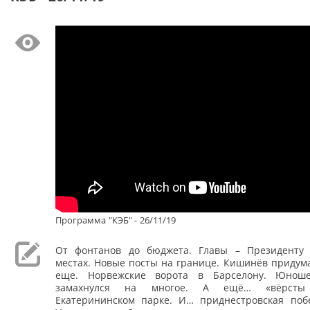
Программа "КЭБ" - 26/11/19
От фонтанов до бюджета. Главы – Президенту
местах. Новые посты на границе. Кишинёв придума
еще. Норвежские ворота в Барселону. Юнош
замахнулся на многое. А ещё… «вёрсты
Екатерининском парке. И… приднестровская поб