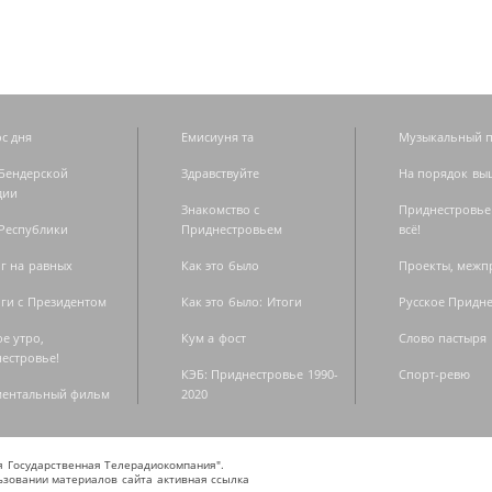
с дня
Емисиуня та
Музыкальный п
Бендерской
Здравствуйте
На порядок вы
дии
Знакомство с
Приднестровье
Республики
Приднестровьем
всё!
г на равных
Как это было
Проекты, меж
ги с Президентом
Как это было: Итоги
Русское Придн
е утро,
Кум а фост
Слово пастыря
естровье!
КЭБ: Приднестровье 1990-
Спорт-ревю
ментальный фильм
2020
ая Государственная Телерадиокомпания".
зовании материалов сайта активная ссылка