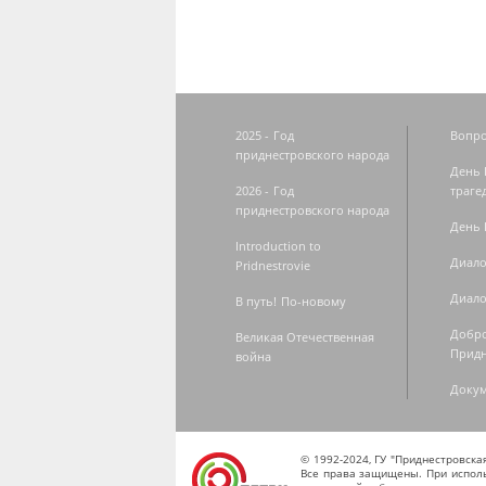
2025 - Год
Вопро
приднестровского народа
День 
2026 - Год
траге
приднестровского народа
День 
Introduction to
Диало
Pridnestrovie
Диало
В путь! По-новому
Добро
Великая Отечественная
Придн
война
Доку
© 1992-2024, ГУ "Приднестровск
Все права защищены. При исполь