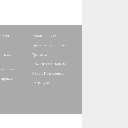
ривет
Субботний КЭБ
ше
Традиций каре не унеск
 - наше
Трансляции
Что? Откуда? Почему?
программы
Эфир с Президентом
естровье
Як це було