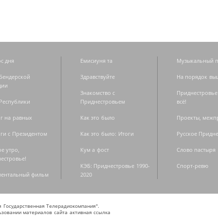
с дня
Емисиуня та
Музыкальный п
Бендерской
Здравствуйте
На порядок вы
дии
Знакомство с
Приднестровье
Республики
Приднестровьем
всё!
г на равных
Как это было
Проекты, меж
ги с Президентом
Как это было: Итоги
Русское Придн
е утро,
Кум а фост
Слово пастыря
естровье!
КЭБ: Приднестровье 1990-
Спорт-ревю
ментальный фильм
2020
ая Государственная Телерадиокомпания".
зовании материалов сайта активная ссылка