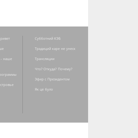
ривет
Субботний КЭБ
ше
Традиций каре не унеск
 - наше
Трансляции
Что? Откуда? Почему?
программы
Эфир с Президентом
естровье
Як це було