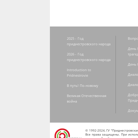
2025 - Год
Вопро
приднестровского народа
День 
2026 - Год
траге
приднестровского народа
День 
Introduction to
Диало
Pridnestrovie
Диало
В путь! По-новому
Добро
Великая Отечественная
Придн
война
Доку
© 1992-2024, ГУ "Приднестровск
Все права защищены. При исполь