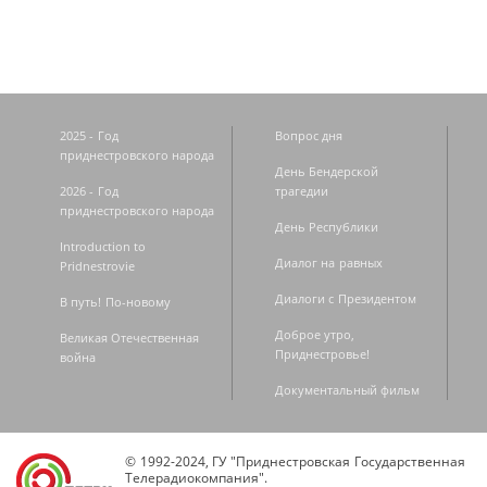
2025 - Год
Вопрос дня
приднестровского народа
День Бендерской
2026 - Год
трагедии
приднестровского народа
День Республики
Introduction to
Диалог на равных
Pridnestrovie
Диалоги с Президентом
В путь! По-новому
Доброе утро,
Великая Отечественная
Приднестровье!
война
Документальный фильм
© 1992-2024, ГУ "Приднестровская Государственная
Телерадиокомпания".