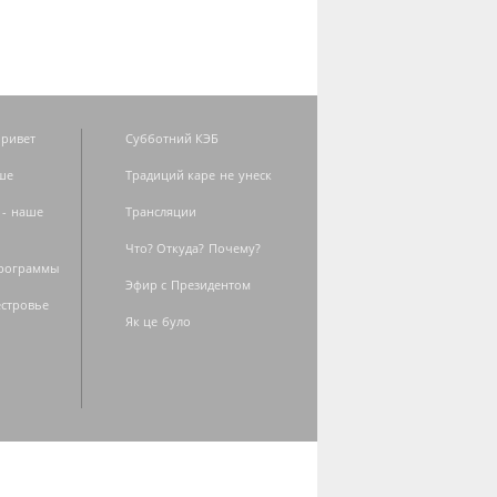
ривет
Субботний КЭБ
ше
Традиций каре не унеск
 - наше
Трансляции
Что? Откуда? Почему?
программы
Эфир с Президентом
естровье
Як це було