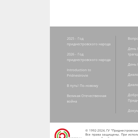
2025 - Год
Вопро
приднестровского народа
День 
2026 - Год
траге
приднестровского народа
День 
Introduction to
Диало
Pridnestrovie
Диало
В путь! По-новому
Добро
Великая Отечественная
Придн
война
Доку
© 1992-2024, ГУ "Приднестровск
Все права защищены. При исполь