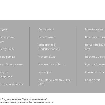
с дня
Емисиуня та
Музыкальный п
Бендерской
Здравствуйте
На порядок вы
дии
Знакомство с
Приднестровье
Республики
Приднестровьем
всё!
г на равных
Как это было
Проекты, меж
ги с Президентом
Как это было: Итоги
Русское Придн
е утро,
Кум а фост
Слово пастыря
естровье!
КЭБ: Приднестровье 1990-
Спорт-ревю
ментальный фильм
2020
ая Государственная Телерадиокомпания".
зовании материалов сайта активная ссылка