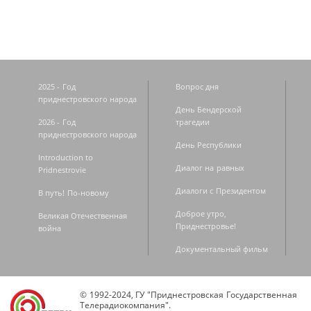
2025 - Год
Вопрос дня
приднестровского народа
День Бендерской
2026 - Год
трагедии
приднестровского народа
День Республики
Introduction to
Диалог на равных
Pridnestrovie
Диалоги с Президентом
В путь! По-новому
Доброе утро,
Великая Отечественная
Приднестровье!
война
Документальный фильм
© 1992-2024, ГУ "Приднестровская Государственная
Телерадиокомпания".