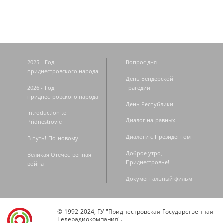
2025 - Год
Вопрос дня
приднестровского народа
День Бендерской
2026 - Год
трагедии
приднестровского народа
День Республики
Introduction to
Диалог на равных
Pridnestrovie
Диалоги с Президентом
В путь! По-новому
Доброе утро,
Великая Отечественная
Приднестровье!
война
Документальный фильм
© 1992-2024, ГУ "Приднестровская Государственная
Телерадиокомпания".