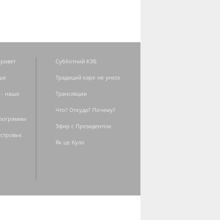
ривет
Субботний КЭБ
ше
Традиций каре не унеск
 - наше
Трансляции
Что? Откуда? Почему?
программы
Эфир с Президентом
естровье
Як це було