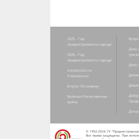
2025 - Год
Вопро
приднестровского народа
День 
2026 - Год
траге
приднестровского народа
День 
Introduction to
Диало
Pridnestrovie
Диало
В путь! По-новому
Добро
Великая Отечественная
Придн
война
Доку
© 1992-2024, ГУ "Приднестровск
Все права защищены. При исполь