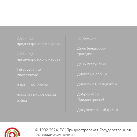
2025 - Год
Вопрос дня
приднестровского народа
День Бендерской
2026 - Год
трагедии
приднестровского народа
День Республики
Introduction to
Диалог на равных
Pridnestrovie
Диалоги с Президентом
В путь! По-новому
Доброе утро,
Великая Отечественная
Приднестровье!
война
Документальный фильм
© 1992-2024, ГУ "Приднестровская Государственная
Телерадиокомпания".