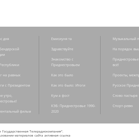
с дня
Емисиуня та
Музыкальный п
Бендерской
Здравствуйте
На порядок вы
дии
Знакомство с
Приднестровье
Республики
Приднестровьем
всё!
г на равных
Как это было
Проекты, меж
ги с Президентом
Как это было: Итоги
Русское Придн
е утро,
Кум а фост
Слово пастыря
естровье!
КЭБ: Приднестровье 1990-
Спорт-ревю
ментальный фильм
2020
ая Государственная Телерадиокомпания".
зовании материалов сайта активная ссылка