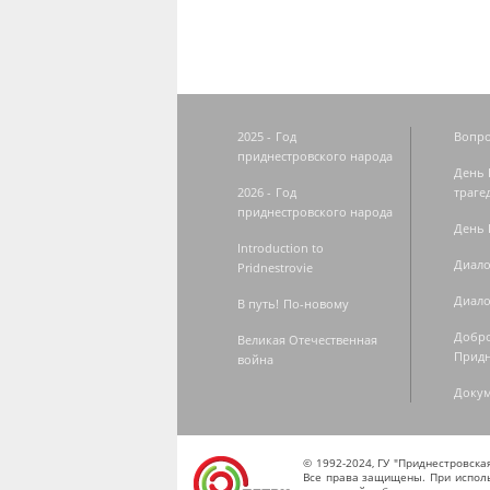
2025 - Год
Вопро
приднестровского народа
День 
2026 - Год
траге
приднестровского народа
День 
Introduction to
Диало
Pridnestrovie
Диало
В путь! По-новому
Добро
Великая Отечественная
Придн
война
Доку
© 1992-2024, ГУ "Приднестровск
Все права защищены. При исполь