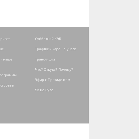
ривет
Субботний КЭБ
ше
Традиций каре не унеск
 - наше
Трансляции
Что? Откуда? Почему?
программы
Эфир с Президентом
естровье
Як це було