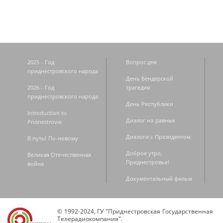
2025 - Год
Вопрос дня
приднестровского народа
День Бендерской
2026 - Год
трагедии
приднестровского народа
День Республики
Introduction to
Диалог на равных
Pridnestrovie
Диалоги с Президентом
В путь! По-новому
Доброе утро,
Великая Отечественная
Приднестровье!
война
Документальный фильм
© 1992-2024, ГУ "Приднестровская Государственная
Телерадиокомпания".