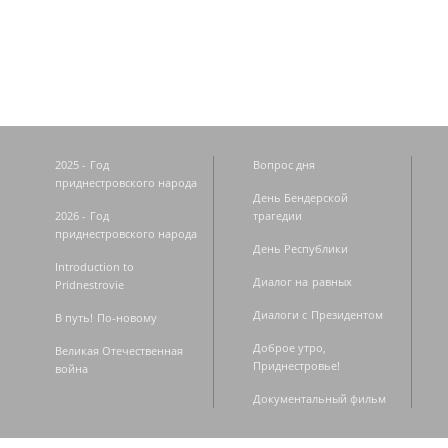
Страницы
2025 - Год
Вопрос дня
приднестровского народа
День Бендерской
2026 - Год
трагедии
приднестровского народа
День Республики
Introduction to
Диалог на равных
Pridnestrovie
Диалоги с Президентом
В путь! По-новому
Доброе утро,
Великая Отечественная
Приднестровье!
война
Документальный фильм