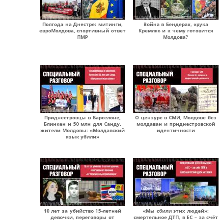
Полгода на Днестре: митинги,
Война в Бендерах, «рука
евроМолдова, спортивный ответ
Кремля» и к чему готовится
ПМР
Молдова?
Приднестровцы в Барселоне,
О цензуре в СМИ, Молдове без
Блинкен и 50 млн для Санду,
молдаван и приднестровской
жители Молдовы: «Молдавский
идентичности
язык убили»
10 лет за убийство 15-летней
«Мы сбили этих людей»:
девочки, переговоры от
смертельное ДТП, в ЕС – за счёт