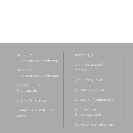
Страницы
2025 - Год
Вопрос дня
приднестровского народа
День Бендерской
2026 - Год
трагедии
приднестровского народа
День Республики
Introduction to
Диалог на равных
Pridnestrovie
Диалоги с Президентом
В путь! По-новому
Доброе утро,
Великая Отечественная
Приднестровье!
война
Документальный фильм