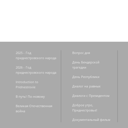
Страницы
2025 - Год
Вопрос дня
приднестровского народа
День Бендерской
2026 - Год
трагедии
приднестровского народа
День Республики
Introduction to
Диалог на равных
Pridnestrovie
Диалоги с Президентом
В путь! По-новому
Доброе утро,
Великая Отечественная
Приднестровье!
война
Документальный фильм