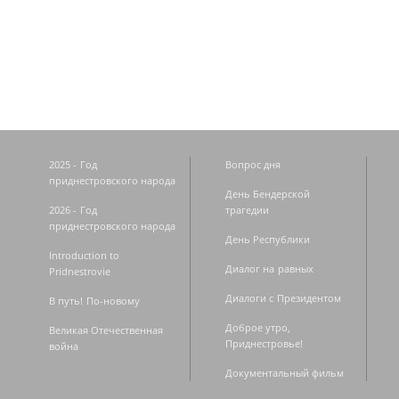
Страницы
2025 - Год
Вопрос дня
приднестровского народа
День Бендерской
2026 - Год
трагедии
приднестровского народа
День Республики
Introduction to
Диалог на равных
Pridnestrovie
Диалоги с Президентом
В путь! По-новому
Доброе утро,
Великая Отечественная
Приднестровье!
война
Документальный фильм