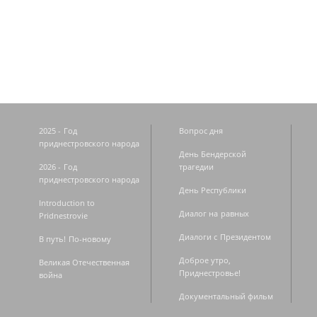
Страницы
2025 - Год
Вопрос дня
приднестровского народа
День Бендерской
2026 - Год
трагедии
приднестровского народа
День Республики
Introduction to
Диалог на равных
Pridnestrovie
Диалоги с Президентом
В путь! По-новому
Доброе утро,
Великая Отечественная
Приднестровье!
война
Документальный фильм