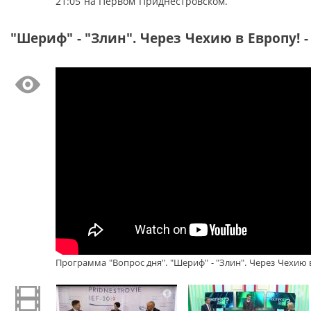
21:05 на Первом Приднестровском.
"Шериф" - "Злин". Через Чехию в Европу! -
Программа "Вопрос дня". "Шериф" - "Злин". Через Чехию в