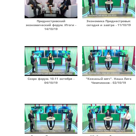
Приднестровский
Экономика Приднестровья:
экономический форум. Итоги -
сегодня и завтра - 11/10/19
14/10/19
Скоро форум. 10-11 октября -
"Кожаный мяч". Наша Лига
04/10/19
Чемпионов - 02/10/19