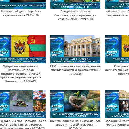
Всемирный день борьбы с
Продовольственная
«Наследники П
наркоманией - 26/06/26
безопасность и прогноз на
сохранение ис
урожай-2026 - 24/06/26
Удары по экономике и
ПГУ: приёмная кампания, новые
Риторика
нарушение прав
специальности и перспективы -
«реинтеграция
приднестровцев: о какой
15/06/26
– против
«реинтеграции» говорят в
Кишинёве - 17/06/26
 регата «Семья Президента за
Как мы влияем на окружающую
Народный конт
ЗОЖ»: дебютанты, лидеры,
среду и чем ей помочь? -
Фонда капвлож
нтриги и открытия - 08/06/26
05/06/26