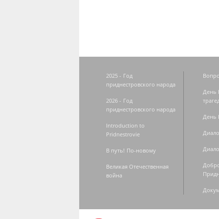
2025 - Год
Вопро
приднестровского народа
День 
2026 - Год
траге
приднестровского народа
День 
Introduction to
Диало
Pridnestrovie
Диало
В путь! По-новому
Добро
Великая Отечественная
Придн
война
Доку