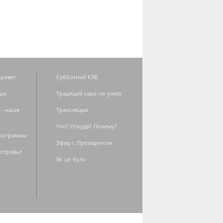
ривет
Субботний КЭБ
ше
Традиций каре не унеск
 - наше
Трансляции
Что? Откуда? Почему?
программы
Эфир с Президентом
естровье
Як це було