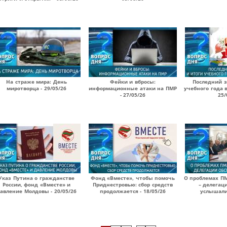
На страже мира: День
Фейки и вбросы:
Последний з
миротворца - 29/05/26
информационные атаки на ПМР
учебного года 
- 27/05/26
25/
Указ Путина о гражданстве
Фонд «Вместе», чтобы помочь
О проблемах П
России, фонд «Вместе» и
Приднестровью: сбор средств
– делегац
авление Молдовы - 20/05/26
продолжается - 18/05/26
услышали?