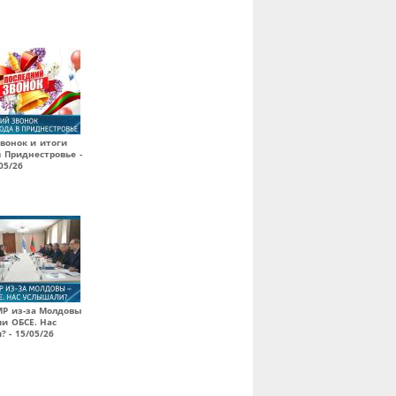
вонок и итоги
в Приднестровье -
05/26
МР из-за Молдовы
ии ОБСЕ. Нас
 - 15/05/26