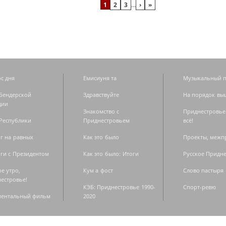
1
2
3
…
›
»
с дня
Емисиуня та
Музыкальный п
Бендерской
Здравствуйте
На порядок вы
дии
Знакомство с
Приднестровье
Республики
Приднестровьем
всё!
г на равных
Как это было
Проекты, меж
ги с Президентом
Как это было: Итоги
Русское Придн
е утро,
Кум а фост
Слово пастыря
естровье!
КЭБ: Приднестровье 1990-
Спорт-ревю
ментальный фильм
2020