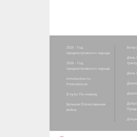
2025 - Год
Вопро
приднестровского народа
День 
2026 - Год
траге
приднестровского народа
День 
Introduction to
Диало
Pridnestrovie
Диало
В путь! По-новому
Добро
Великая Отечественная
Придн
война
Доку