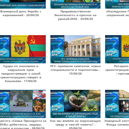
Всемирный день борьбы с
Продовольственная
«Наследники П
наркоманией - 26/06/26
безопасность и прогноз на
сохранение ис
урожай-2026 - 24/06/26
Удары по экономике и
ПГУ: приёмная кампания, новые
Риторика
нарушение прав
специальности и перспективы -
«реинтеграция
приднестровцев: о какой
15/06/26
– против
«реинтеграции» говорят в
Кишинёве - 17/06/26
 регата «Семья Президента за
Как мы влияем на окружающую
Народный конт
ЗОЖ»: дебютанты, лидеры,
среду и чем ей помочь? -
Фонда капвлож
нтриги и открытия - 08/06/26
05/06/26