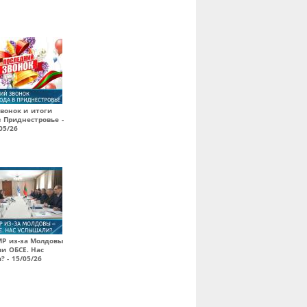
вонок и итоги
в Приднестровье -
05/26
МР из-за Молдовы
ии ОБСЕ. Нас
 - 15/05/26