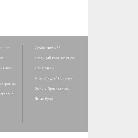
ривет
Субботний КЭБ
ше
Традиций каре не унеск
 - наше
Трансляции
Что? Откуда? Почему?
программы
Эфир с Президентом
естровье
Як це було