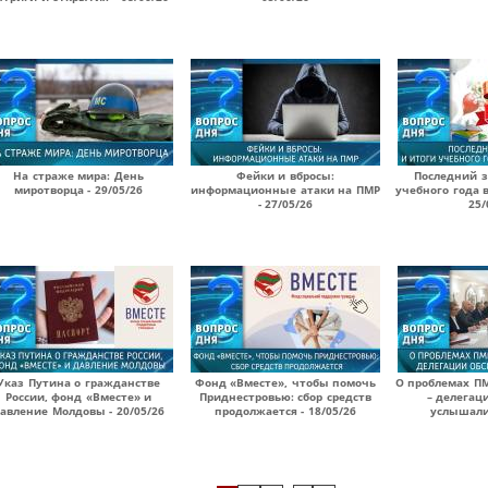
На страже мира: День
Фейки и вбросы:
Последний з
миротворца - 29/05/26
информационные атаки на ПМР
учебного года 
- 27/05/26
25/
Указ Путина о гражданстве
Фонд «Вместе», чтобы помочь
О проблемах П
России, фонд «Вместе» и
Приднестровью: сбор средств
– делегац
авление Молдовы - 20/05/26
продолжается - 18/05/26
услышали?