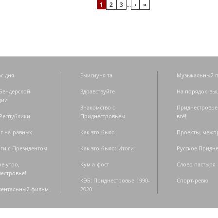
1
2
3
…
›
»
с дня
Емисиуня та
Музыкальный п
Бендерской
Здравствуйте
На порядок вы
дии
Знакомство с
Приднестровье
Республики
Приднестровьем
всё!
г на равных
Как это было
Проекты, меж
ги с Президентом
Как это было: Итоги
Русское Придн
е утро,
Кум а фост
Слово пастыря
естровье!
КЭБ: Приднестровье 1990-
Спорт-ревю
ментальный фильм
2020