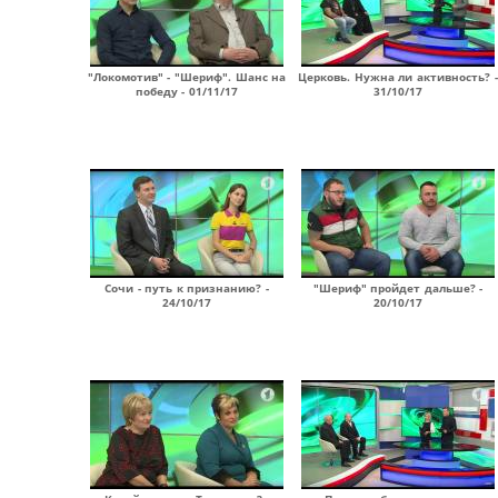
"Локомотив" - "Шериф". Шанс на
Церковь. Нужна ли активность? -
победу - 01/11/17
31/10/17
Сочи - путь к признанию? -
"Шериф" пройдет дальше? -
24/10/17
20/10/17