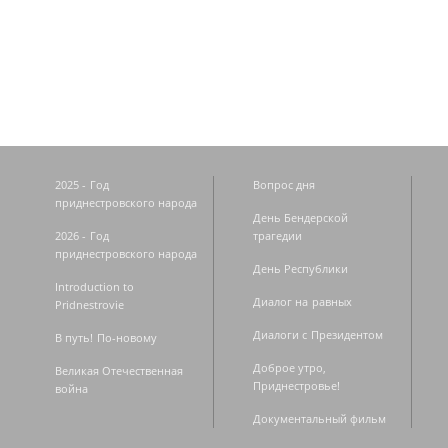
Страницы
2025 - Год
Вопрос дня
приднестровского народа
День Бендерской
2026 - Год
трагедии
приднестровского народа
День Республики
Introduction to
Диалог на равных
Pridnestrovie
Диалоги с Президентом
В путь! По-новому
Доброе утро,
Великая Отечественная
Приднестровье!
война
Документальный фильм