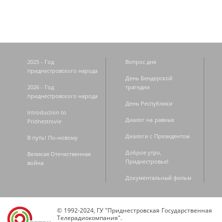
2025 - Год
Вопрос дня
приднестровского народа
День Бендерской
2026 - Год
трагедии
приднестровского народа
День Республики
Introduction to
Диалог на равных
Pridnestrovie
Диалоги с Президентом
В путь! По-новому
Доброе утро,
Великая Отечественная
Приднестровье!
война
Документальный фильм
© 1992-2024, ГУ "Приднестровская Государственная
Телерадиокомпания".