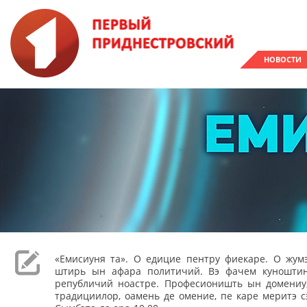
НОВОСТИ
«Емисиуня та». О едицие пентру фиекаре. О жумэ
штирь ын афара политичий. Вэ фачем куношти
републичий ноастре. Професионишть ын домениу,
традициилор, оамень де омение, пе каре меритэ с