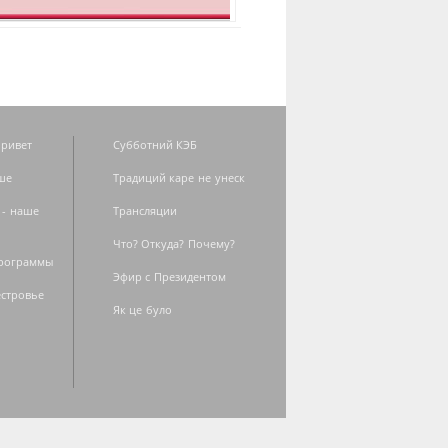
ривет
Субботний КЭБ
ше
Традиций каре не унеск
 - наше
Трансляции
Что? Откуда? Почему?
программы
Эфир с Президентом
естровье
Як це було