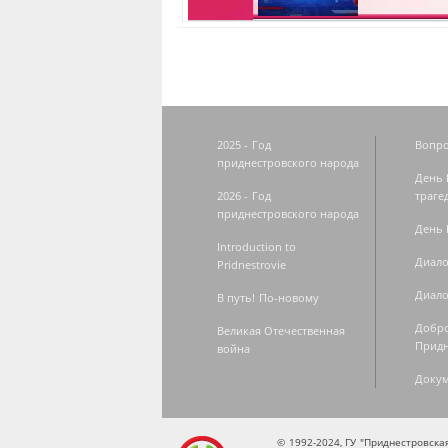
2025 - Год
Вопро
приднестровского народа
День 
2026 - Год
траге
приднестровского народа
День 
Introduction to
Диало
Pridnestrovie
Диало
В путь! По-новому
Добро
Великая Отечественная
Придн
война
Доку
© 1992-2024, ГУ "Приднестровск