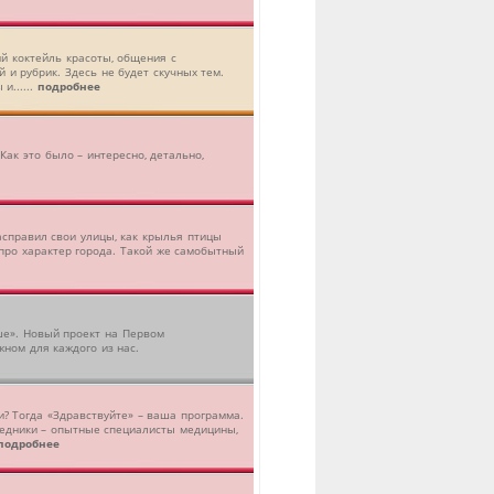
й коктейль красоты, общения с
 и рубрик. Здесь не будет скучных тем.
и......
подробнее
Как это было – интересно, детально,
асправил свои улицы, как крылья птицы
 про характер города. Такой же самобытный
ше». Новый проект на Первом
жном для каждого из нас.
? Тогда «Здравствуйте» – ваша программа.
седники – опытные специалисты медицины,
подробнее