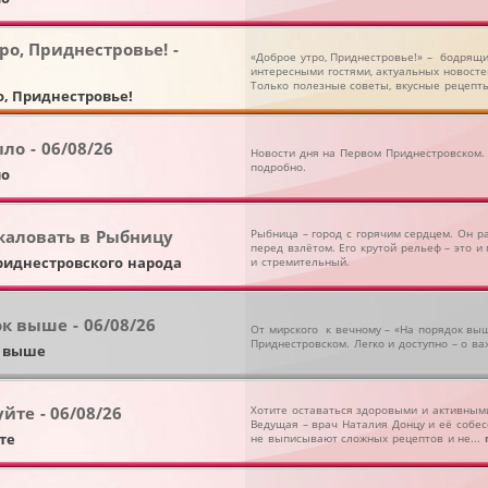
ро, Приднестровье! -
«Доброе утро, Приднестровье!» – бодрящи
интересными гостями, актуальных новостей
Только полезные советы, вкусные рецепты 
о, Приднестровье!
ло - 06/08/26
Новости дня на Первом Приднестровском. 
подробно.
ло
жаловать в Рыбницу
Рыбница – город с горячим сердцем. Он р
перед взлётом. Его крутой рельеф – это и
приднестровского народа
и стремительный.
к выше - 06/08/26
От мирского к вечному – «На порядок вы
Приднестровском. Легко и доступно – о ва
к выше
йте - 06/08/26
Хотите оставаться здоровыми и активными
Ведущая – врач Наталия Донцу и её собе
те
не выписывают сложных рецептов и не...