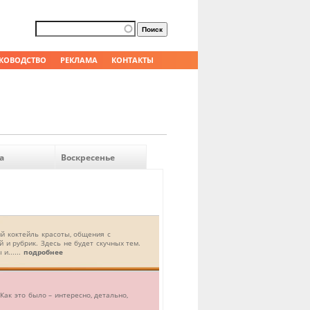
Форма поиска
Поиск
КОВОДСТВО
РЕКЛАМА
КОНТАКТЫ
а
Воскресенье
й коктейль красоты, общения с
 и рубрик. Здесь не будет скучных тем.
и......
подробнее
Как это было – интересно, детально,