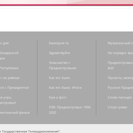
с дня
Емисиуня та
Музыкальный п
Бендерской
Здравствуйте
На порядок вы
дии
Знакомство с
Приднестровье
Республики
Приднестровьем
всё!
г на равных
Как это было
Проекты, меж
ги с Президентом
Как это было: Итоги
Русское Придн
е утро,
Кум а фост
Слово пастыря
естровье!
КЭБ: Приднестровье 1990-
Спорт-ревю
ментальный фильм
2020
ая Государственная Телерадиокомпания".