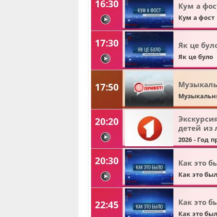
16:30
Кум а фост
Кум а фост
видео
17:30
Як це було
Як це було
видео
Музыкаль
17:50
Музыкальн
Экскурси
20:20
детей из 
видео
2026 - Год 
20:30
Как это бы
Как это бы
видео
Как это бы
22:45
Как это бы