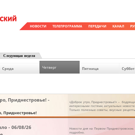
НОВОСТИ
ТЕЛЕПРОГРАММА
ПЕРЕДАЧИ
КАНАЛ
РУ
Следующая неделя
Четверг
Среда
Пятница
Суббот
ро, Приднестровье! -
«Доброе утро, Приднестровье!» – бодрящи
интересными гостями, актуальных новостей
Только полезные советы, вкусные рецепты 
о, Приднестровье!
ло - 06/08/26
Новости дня на Первом Приднестровском. 
подробно.
ло