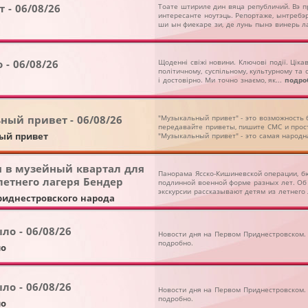
 - 06/08/26
Тоате штириле дин вяца републичий. Вэ 
интересанте ноутэць. Репортаже, ынтребэр
ши ын фиекаре зи, де лунь пынэ винерь ла
 - 06/08/26
Щоденні свіжі новини. Ключові події. Ціка
політичному, суспільному, культурному та
і достовірно. Ми точно знаємо, як...
подро
ный привет - 06/08/26
"Музыкальный привет" - это возможность б
передавайте приветы, пишите СМС и прос
ый привет
"Музыкальный привет" - это самая народн
я в музейный квартал для
Панорама Ясско-Кишиневской операции, б
летнего лагеря Бендер
подлинной военной форме разных лет. Об 
экскурсии рассказывают детям из летнего 
приднестровского народа
ло - 06/08/26
Новости дня на Первом Приднестровском. 
подробно.
ло
ло - 06/08/26
Новости дня на Первом Приднестровском. 
подробно.
ло