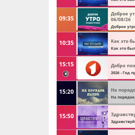
Доброе ут
09:35
06/08/26
Доброе утр
Как это бы
10:35
Как это бы
15:15
Добро по
2026 - Год 
видео
На порядо
15:20
На порядо
Здравству
15:50
Здравствуй