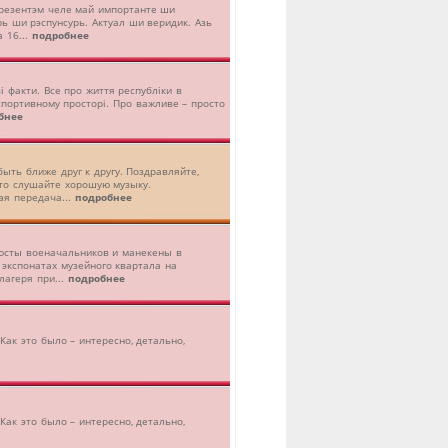
презентэм челе май импортанте ши
ь ши рэспунсурь. Актуал ши веридик. Азь
 16...
подробнее
ві факти. Все про життя республіки в
 спортивному просторі. Про важливе – просто
бнее
ыть ближе друг к другу. Поздравляйте,
то слушайте хорошую музыку.
ая передача...
подробнее
юсты военачальников и манекены в
экспонатах музейного квартала на
лагеря при...
подробнее
Как это было – интересно, детально,
Как это было – интересно, детально,