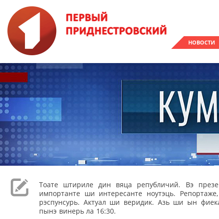
НОВОСТИ
Тоате штириле дин вяца републичий. Вэ през
импортанте ши интересанте ноутэць. Репортаже
рэспунсурь. Актуал ши веридик. Азь ши ын фиека
пынэ винерь ла 16:30.