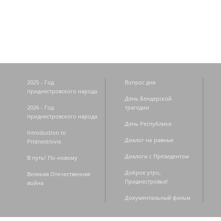
Страницы
2025 - Год
Вопрос дня
приднестровского народа
День Бендерской
2026 - Год
трагедии
приднестровского народа
День Республики
Introduction to
Диалог на равных
Pridnestrovie
Диалоги с Президентом
В путь! По-новому
Доброе утро,
Великая Отечественная
Приднестровье!
война
Документальный фильм