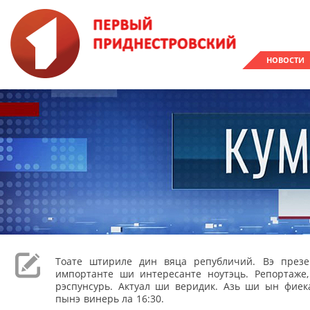
НОВОСТИ
Тоате штириле дин вяца републичий. Вэ през
импортанте ши интересанте ноутэць. Репортаже
рэспунсурь. Актуал ши веридик. Азь ши ын фиека
пынэ винерь ла 16:30.