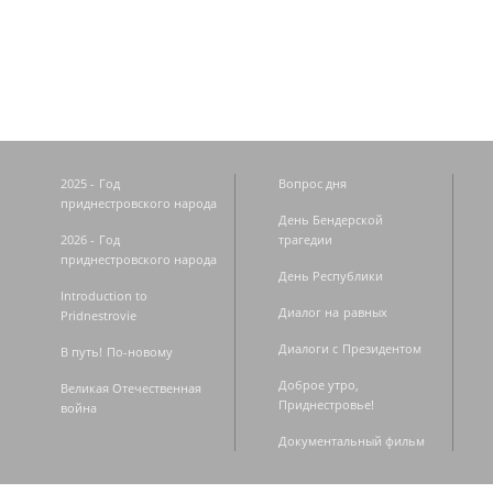
Страницы
2025 - Год
Вопрос дня
приднестровского народа
День Бендерской
2026 - Год
трагедии
приднестровского народа
День Республики
Introduction to
Диалог на равных
Pridnestrovie
Диалоги с Президентом
В путь! По-новому
Доброе утро,
Великая Отечественная
Приднестровье!
война
Документальный фильм