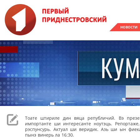
НОВОСТИ
Тоате штириле дин вяца републичий. Вэ през
импортанте ши интересанте ноутэць. Репортаже
рэспунсурь. Актуал ши веридик. Азь ши ын фиека
пынэ винерь ла 16:30.