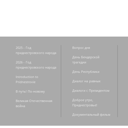
Страницы
2025 - Год
Вопрос дня
приднестровского народа
День Бендерской
2026 - Год
трагедии
приднестровского народа
День Республики
Introduction to
Диалог на равных
Pridnestrovie
Диалоги с Президентом
В путь! По-новому
Доброе утро,
Великая Отечественная
Приднестровье!
война
Документальный фильм