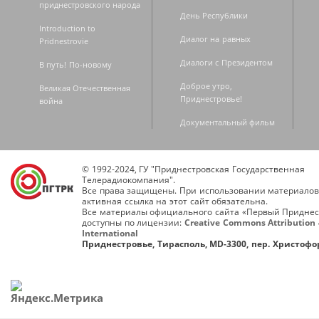
приднестровского народа
День Республики
Introduction to
Диалог на равных
Pridnestrovie
Диалоги с Президентом
В путь! По-новому
Доброе утро,
Великая Отечественная
Приднестровье!
война
Документальный фильм
© 1992-2024, ГУ "Приднестровская Государственная
Телерадиокомпания".
Все права защищены. При использовании материалов
активная ссылка на этот сайт обязательна.
Все материалы официального сайта «Первый Приднес
доступны по лицензии:
Creative Commons Attribution 
International
Приднестровье, Тирасполь, MD-3300, пер. Христофор