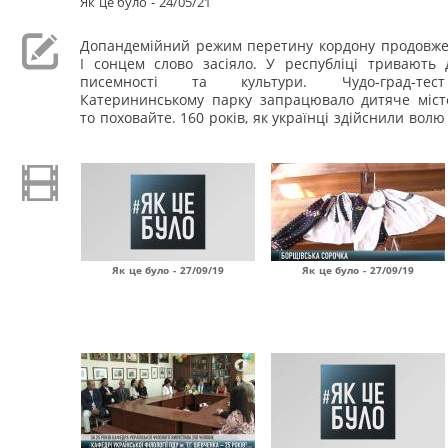
Як це було - 24/05/21
Допандемійний режим перетину кордону продовжен
І сонцем слово засіяло. У республіці тривають д
писемності та культури. Чудо-град-тес
Катерининському парку запрацювало дитяче місте
то поховайте. 160 років, як українці здійснили волю
Як це було - 27/09/19
Як це було - 27/09/19