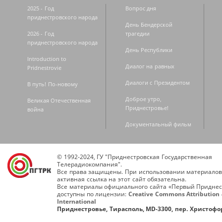
2025 - Год
Вопрос дня
приднестровского народа
День Бендерской
2026 - Год
трагедии
приднестровского народа
День Республики
Introduction to
Диалог на равных
Pridnestrovie
Диалоги с Президентом
В путь! По-новому
Доброе утро,
Великая Отечественная
Приднестровье!
война
Документальный фильм
© 1992-2024, ГУ "Приднестровская Государственная
Телерадиокомпания".
Все права защищены. При использовании материалов
активная ссылка на этот сайт обязательна.
Все материалы официального сайта «Первый Приднес
доступны по лицензии:
Creative Commons Attribution 
International
Приднестровье, Тирасполь, MD-3300, пер. Христофор