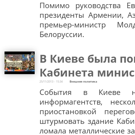
Помимо руководства Е
президенты Армении, Аз
премьер-министр Мо
Белоруссии.
В Киеве была п
Кабинета минис
25/11/2013 - 15:34
Внешняя политика
События в Киеве н
информагентств, неско
приостановкой перего
штурмовать здание Каби
ломала металлические з