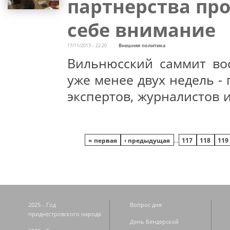
партнерства пр
себе внимание
17/11/2013 - 22:20
Внешняя политика
Вильнюсский саммит вос
уже менее двух недель -
экспертов, журналистов 
Страницы
« первая
‹ предыдущая
…
117
118
119
2025 - Год
Вопрос дня
приднестровского народа
День Бендерской