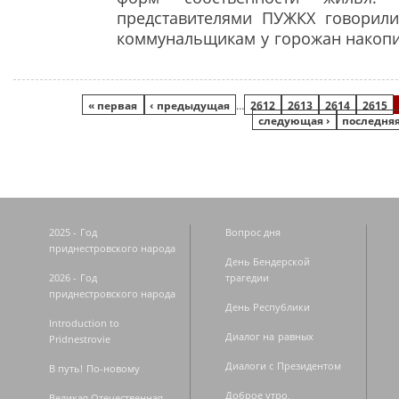
представителями ПУЖКХ говорили
коммунальщикам у горожан накопи
Страницы
« первая
‹ предыдущая
…
2612
2613
2614
2615
следующая ›
последняя
2025 - Год
Вопрос дня
приднестровского народа
День Бендерской
2026 - Год
трагедии
приднестровского народа
День Республики
Introduction to
Диалог на равных
Pridnestrovie
Диалоги с Президентом
В путь! По-новому
Доброе утро,
Великая Отечественная