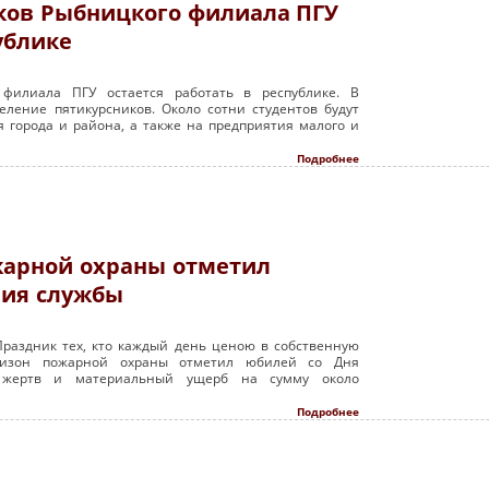
ков Рыбницкого филиала ПГУ
ублике
филиала ПГУ остается работать в республике. В
ление пятикурсников. Около сотни студентов будут
 города и района, а также на предприятия малого и
Подробнее
жарной охраны отметил
ния службы
Праздник тех, кто каждый день ценою в собственную
низон пожарной охраны отметил юбилей со Дня
2 жертв и материальный ущерб на сумму около
Подробнее