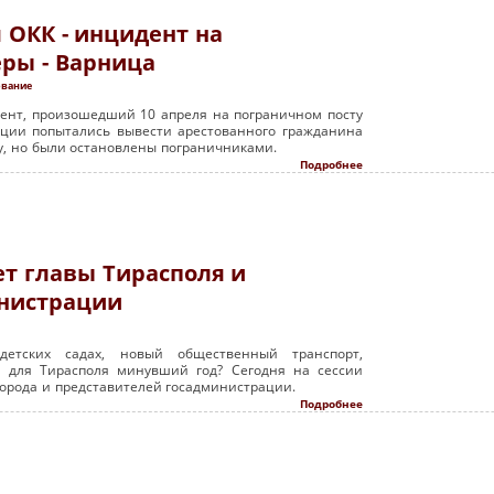
 ОКК - инцидент на
ры - Варница
ование
ент, произошедший 10 апреля на пограничном посту
иции попытались вывести арестованного гражданина
у, но были остановлены пограничниками.
Подробнее
т главы Тирасполя и
нистрации
етских садах, новый общественный транспорт,
 для Тирасполя минувший год? Сегодня на сессии
города и представителей госадминистрации.
Подробнее