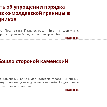
сть об упрощении порядка
вско-молдавской границы в
дников
ор Президента Приднестровья Евгения Шевчука с
ра Республики Молдова Владимиром Филатом.
Подробнее
обошло стороной Каменский
 и Каменский район. Для жителей города нынешний
д защищает мощная водозащитная дамба. Подъем воды
ных в пойме Днестра.
Подробнее