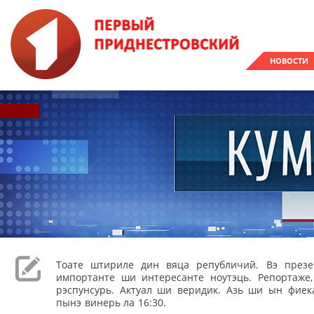
НОВОСТИ
Тоате штириле дин вяца републичий. Вэ през
импортанте ши интересанте ноутэць. Репортаже
рэспунсурь. Актуал ши веридик. Азь ши ын фиека
пынэ винерь ла 16:30.