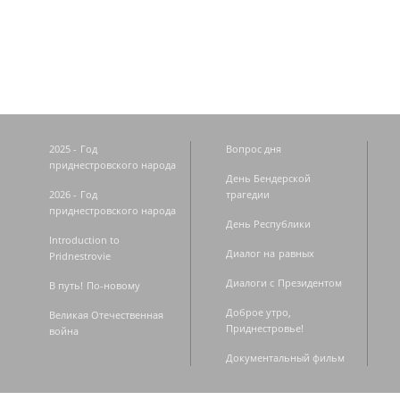
Страницы
2025 - Год
Вопрос дня
приднестровского народа
День Бендерской
2026 - Год
трагедии
приднестровского народа
День Республики
Introduction to
Диалог на равных
Pridnestrovie
Диалоги с Президентом
В путь! По-новому
Доброе утро,
Великая Отечественная
Приднестровье!
война
Документальный фильм