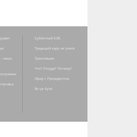
ривет
Субботний КЭБ
ше
Традиций каре не унеск
 - наше
Трансляции
Что? Откуда? Почему?
программы
Эфир с Президентом
естровье
Як це було