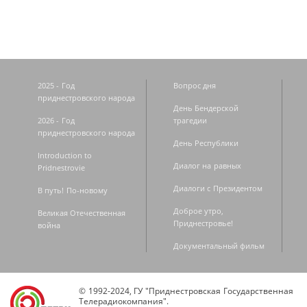
2025 - Год
Вопрос дня
приднестровского народа
День Бендерской
2026 - Год
трагедии
приднестровского народа
День Республики
Introduction to
Диалог на равных
Pridnestrovie
Диалоги с Президентом
В путь! По-новому
Доброе утро,
Великая Отечественная
Приднестровье!
война
Документальный фильм
© 1992-2024, ГУ "Приднестровская Государственная
Телерадиокомпания".